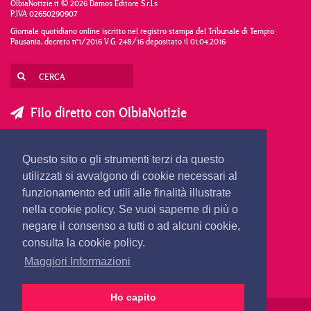
OlbiaNotizie.it © 2026 Damos Editore S.r.l.s
P.IVA 02650290907
Giornale quotidiano online iscritto nel registro stampa del Tribunale di Tempio
Pausania, decreto n°1/2016 V.G. 248/16 depositato il 01.04.2016
Filo diretto con OlbiaNotizie
SCRIVI AL DIRETTORE
SCRIVI ALLA REDAZIONE
Questo sito o gli strumenti terzi da questo
SEGNALA UNA NOTIZIA
SEGNALA UN EVENTO
utilizzati si avvalgono di cookie necessari al
funzionamento ed utili alle finalità illustrate
nella cookie policy. Se vuoi saperne di più o
redazione@olbianotizie.it
negare il consenso a tutti o ad alcuni cookie,
consulta la cookie policy.
Maggiori Informazioni
Ho capito