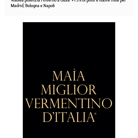
Volotea potenzia l'inverno a Olbia: +75% di posti e nuove rotte per
Madrid, Bologna e Napoli