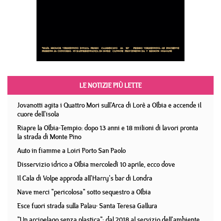
LE NOTIZIE PIÙ LETTE
Jovanotti agita i Quattro Mori sull'Arca di Lorè a Olbia e accende il
cuore dell'isola
Riapre la Olbia-Tempio: dopo 13 anni e 18 milioni di lavori pronta
la strada di Monte Pino
Auto in fiamme a Loiri Porto San Paolo
Disservizio idrico a Olbia mercoledì 10 aprile, ecco dove
Il Cala di Volpe approda all'Harry's bar di Londra
Nave merci "pericolosa" sotto sequestro a Olbia
Esce fuori strada sulla Palau- Santa Teresa Gallura
"Un arcipelago senza plastica": dal 2018 al servizio dell'ambiente