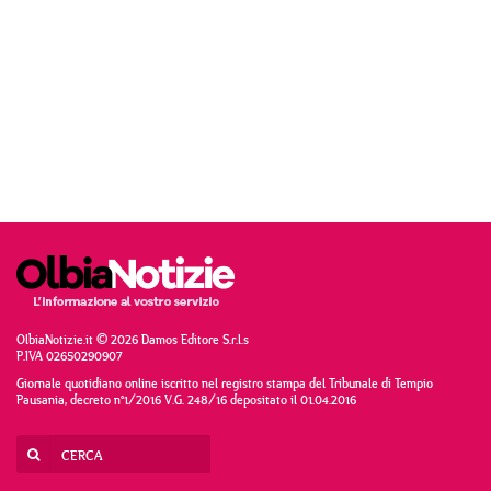
OlbiaNotizie.it © 2026 Damos Editore S.r.l.s
P.IVA 02650290907
Giornale quotidiano online iscritto nel registro stampa del Tribunale di Tempio
Pausania, decreto n°1/2016 V.G. 248/16 depositato il 01.04.2016