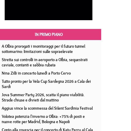
IN PRIMO PIANO
A Olbia prorogati i monitoraggi per il futuro tunnel
sottomarino: limitazioni sulle sopraelevate
Stretta sui controlli in aeroporto a Olbia, sequestrati
caviale, contanti e sabbia rubata
Nina Zilli in concerto lunedì a Porto Cervo
Tutto pronto per la Vela Cup Sardegna 2026 a Cala dei
Sardi
Jova Summer Party 2026, scatta il piano viabilità.
Strade chiuse e divieti dal mattino
Aggius vince la scommessa del Silent Sardinia Festival
Volotea potenzia l'inverno a Olbia: +75% di posti e
nuove rotte per Madrid, Bologna e Napoli
Conto alla rovescia per il concerto di Katy Perry al Cala