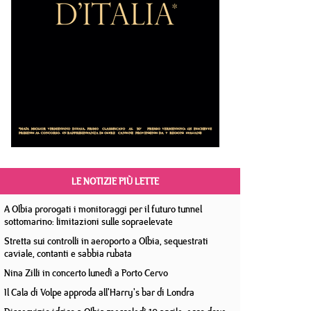
LE NOTIZIE PIÙ LETTE
A Olbia prorogati i monitoraggi per il futuro tunnel
sottomarino: limitazioni sulle sopraelevate
Stretta sui controlli in aeroporto a Olbia, sequestrati
caviale, contanti e sabbia rubata
Nina Zilli in concerto lunedì a Porto Cervo
Il Cala di Volpe approda all'Harry's bar di Londra