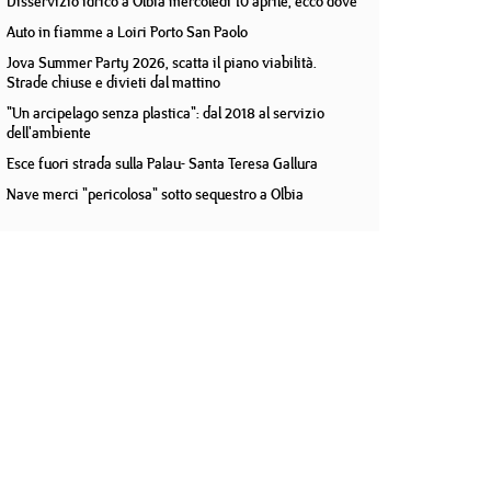
Disservizio idrico a Olbia mercoledì 10 aprile, ecco dove
Auto in fiamme a Loiri Porto San Paolo
Jova Summer Party 2026, scatta il piano viabilità.
Strade chiuse e divieti dal mattino
"Un arcipelago senza plastica": dal 2018 al servizio
dell'ambiente
Esce fuori strada sulla Palau- Santa Teresa Gallura
Nave merci "pericolosa" sotto sequestro a Olbia