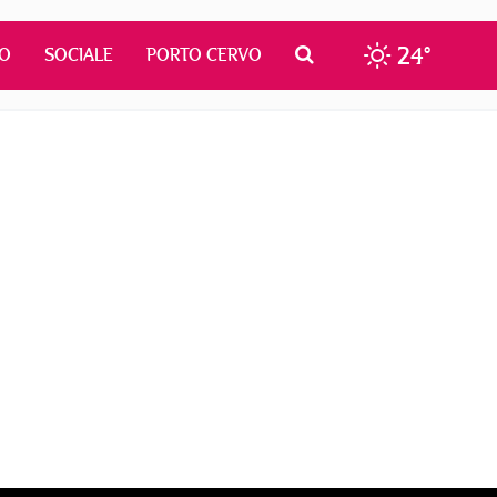
24°
MO
SOCIALE
PORTO CERVO