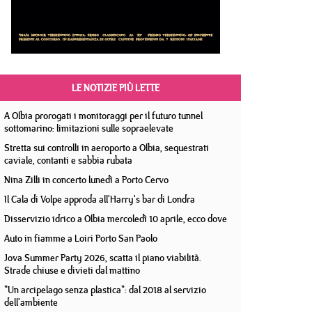
LE NOTIZIE PIÙ LETTE
A Olbia prorogati i monitoraggi per il futuro tunnel
sottomarino: limitazioni sulle sopraelevate
Stretta sui controlli in aeroporto a Olbia, sequestrati
caviale, contanti e sabbia rubata
Nina Zilli in concerto lunedì a Porto Cervo
Il Cala di Volpe approda all'Harry's bar di Londra
Disservizio idrico a Olbia mercoledì 10 aprile, ecco dove
Auto in fiamme a Loiri Porto San Paolo
Jova Summer Party 2026, scatta il piano viabilità.
Strade chiuse e divieti dal mattino
"Un arcipelago senza plastica": dal 2018 al servizio
dell'ambiente