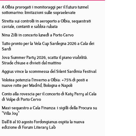
A Olbia prorogati i monitoraggi per il futuro tunnel
sottomarino: limitazioni sulle sopraelevate
Stretta sui controlli in aeroporto a Olbia, sequestrati
caviale, contanti e sabbia rubata
Nina Zilli in concerto lunedì a Porto Cervo
Tutto pronto per la Vela Cup Sardegna 2026 a Cala dei
Sardi
Jova Summer Party 2026, scatta il piano viabilità.
Strade chiuse e divieti dal mattino
Aggius vince la scommessa del Silent Sardinia Festival
Volotea potenzia l'inverno a Olbia: +75% di posti e
nuove rotte per Madrid, Bologna e Napoli
Conto alla rovescia per il concerto di Katy Perry al Cala
di Volpe di Porto Cervo
Maxi-sequestro a Cala Finanza: i sigilli della Procura su
"Villa Joy"
Dall'8 al 10 agosto Fordongianus ospita la nuova
edizione di Forum Literary Lab