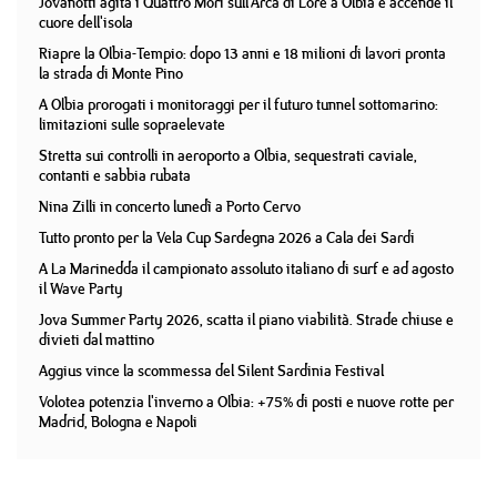
Jovanotti agita i Quattro Mori sull'Arca di Lorè a Olbia e accende il
cuore dell'isola
Riapre la Olbia-Tempio: dopo 13 anni e 18 milioni di lavori pronta
la strada di Monte Pino
A Olbia prorogati i monitoraggi per il futuro tunnel sottomarino:
limitazioni sulle sopraelevate
Stretta sui controlli in aeroporto a Olbia, sequestrati caviale,
contanti e sabbia rubata
Nina Zilli in concerto lunedì a Porto Cervo
Tutto pronto per la Vela Cup Sardegna 2026 a Cala dei Sardi
A La Marinedda il campionato assoluto italiano di surf e ad agosto
il Wave Party
Jova Summer Party 2026, scatta il piano viabilità. Strade chiuse e
divieti dal mattino
Aggius vince la scommessa del Silent Sardinia Festival
Volotea potenzia l'inverno a Olbia: +75% di posti e nuove rotte per
Madrid, Bologna e Napoli