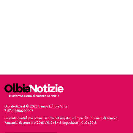
OlbiaNotizie.it © 2026 Damos Editore S.r.l.s
P.IVA 02650290907
Giornale quotidiano online iscritto nel registro stampa del Tribunale di Tempio
Pausania, decreto n°1/2016 V.G. 248/16 depositato il 01.04.2016