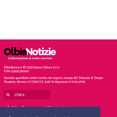
OlbiaNotizie.it © 2026 Damos Editore S.r.l.s
P.IVA 02650290907
Giornale quotidiano online iscritto nel registro stampa del Tribunale di Tempio
Pausania, decreto n°1/2016 V.G. 248/16 depositato il 01.04.2016
Filo diretto con OlbiaNotizie
SCRIVI AL DIRETTORE