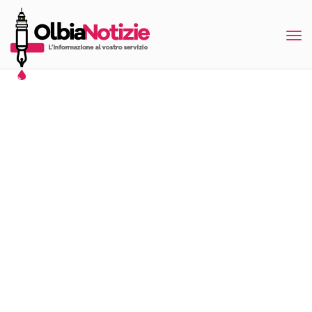
Tog
nav