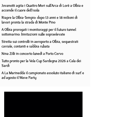
Jovanotti agita i Quattro Mori sull'Arca di Lorè a Olbia e
accende il cuore dell'isola
Riapre la Olbia-Tempio: dopo 13 anni e 18 milioni di
lavori pronta la strada di Monte Pino
A Olbia prorogati i monitoraggi per il futuro tunnel
sottomarino: limitazioni sulle sopraelevate
Stretta sui controlli in aeroporto a Olbia, sequestrati
caviale, contanti e sabbia rubata
Nina Zilli in concerto lunedì a Porto Cervo
Tutto pronto per la Vela Cup Sardegna 2026 a Cala dei
Sardi
A La Marinedda il campionato assoluto italiano di surf e
ad agosto il Wave Party