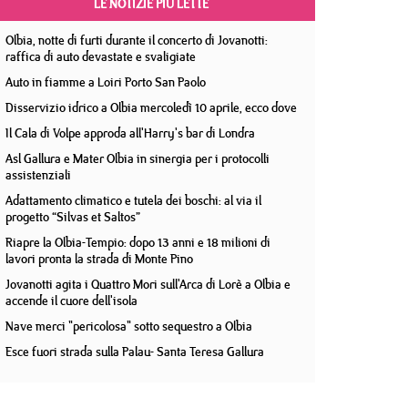
LE NOTIZIE PIÙ LETTE
Olbia, notte di furti durante il concerto di Jovanotti:
raffica di auto devastate e svaligiate
Auto in fiamme a Loiri Porto San Paolo
Disservizio idrico a Olbia mercoledì 10 aprile, ecco dove
Il Cala di Volpe approda all'Harry's bar di Londra
Asl Gallura e Mater Olbia in sinergia per i protocolli
assistenziali
Adattamento climatico e tutela dei boschi: al via il
progetto “Silvas et Saltos”
Riapre la Olbia-Tempio: dopo 13 anni e 18 milioni di
lavori pronta la strada di Monte Pino
Jovanotti agita i Quattro Mori sull'Arca di Lorè a Olbia e
accende il cuore dell'isola
Nave merci "pericolosa" sotto sequestro a Olbia
Esce fuori strada sulla Palau- Santa Teresa Gallura