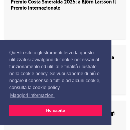
Premio Costa Smeralda 2025: a Björn Larsson il
Premio Internazionale
20/02/2025
Questo sito o gli strumenti terzi da questo
Confermato il sequestro della villa di Gianluca
utilizzati si avvalgono di cookie necessari al
Vacchi a Porto Cervo
funzionamento ed utili alle finalità illustrate
nella cookie policy. Se vuoi saperne di più o
negare il consenso a tutti o ad alcuni cookie,
consulta la cookie policy.
Maggiori Informazioni
06/01/2025
Ho capito
A Porto Cervo l'Epifania con il concerto di Luigi
Fontana