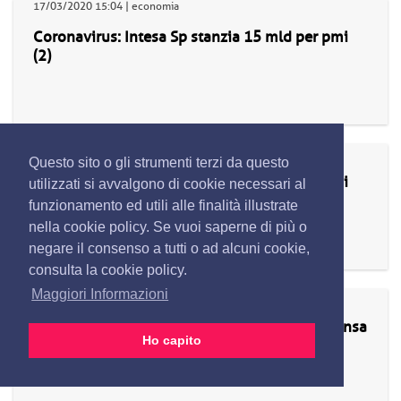
17/03/2020 15:04 | economia
Coronavirus: Intesa Sp stanzia 15 mld per pmi
(2)
17/03/2020 15:04 | economia
Questo sito o gli strumenti terzi da questo
Coronavirus: Intesa Sp stanzia 15 mld per pmi
utilizzati si avvalgono di cookie necessari al
funzionamento ed utili alle finalità illustrate
nella cookie policy. Se vuoi saperne di più o
negare il consenso a tutti o ad alcuni cookie,
consulta la cookie policy.
Maggiori Informazioni
17/03/2020 15:02 | economia
**Coronavirus: atterrato a Milano volo Lufthansa
Ho capito
con 1.500 tute mediche**