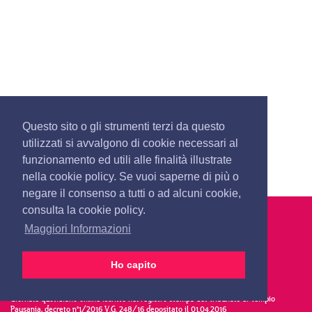
Questo sito o gli strumenti terzi da questo
utilizzati si avvalgono di cookie necessari al
funzionamento ed utili alle finalità illustrate
nella cookie policy. Se vuoi saperne di più o
negare il consenso a tutti o ad alcuni cookie,
consulta la cookie policy.
Maggiori Informazioni
Ho capito
OlbiaNotizie.it © 2026 Damos Editore S.r.l.s
P.IVA 02650290907
Giornale quotidiano online iscritto nel registro stampa del Tribunale di Tempio
Pausania, decreto n°1/2016 V.G. 248/16 depositato il 01.04.2016