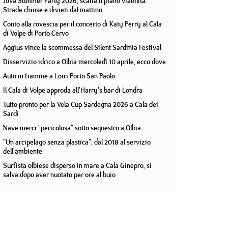
Jova Summer Party 2026, scatta il piano viabilità.
Strade chiuse e divieti dal mattino
Conto alla rovescia per il concerto di Katy Perry al Cala
di Volpe di Porto Cervo
Aggius vince la scommessa del Silent Sardinia Festival
Disservizio idrico a Olbia mercoledì 10 aprile, ecco dove
Auto in fiamme a Loiri Porto San Paolo
Il Cala di Volpe approda all'Harry's bar di Londra
Tutto pronto per la Vela Cup Sardegna 2026 a Cala dei
Sardi
Nave merci "pericolosa" sotto sequestro a Olbia
"Un arcipelago senza plastica": dal 2018 al servizio
dell'ambiente
Surfista olbiese disperso in mare a Cala Ginepro, si
salva dopo aver nuotato per ore al buio