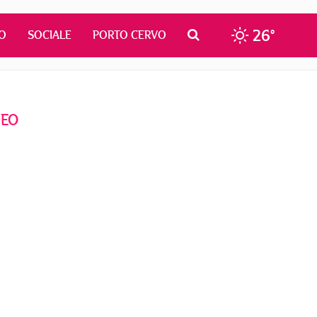
26°
O
SOCIALE
PORTO CERVO
DEO