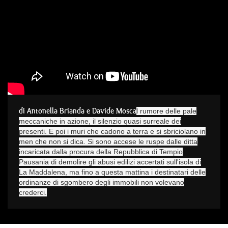
di Antonella Brianda e Davide Mosca
l rumore delle pale
meccaniche in azione, il silenzio quasi surreale dei
presenti. E poi i muri che cadono a terra e si sbriciolano in
men che non si dica. Si sono accese le ruspe dalle ditta
incaricata dalla procura della Repubblica di Tempio
Pausania di demolire gli abusi edilizi accertati sull'isola di
La Maddalena, ma fino a questa mattina i destinatari delle
ordinanze di sgombero degli immobili non volevano
crederci.