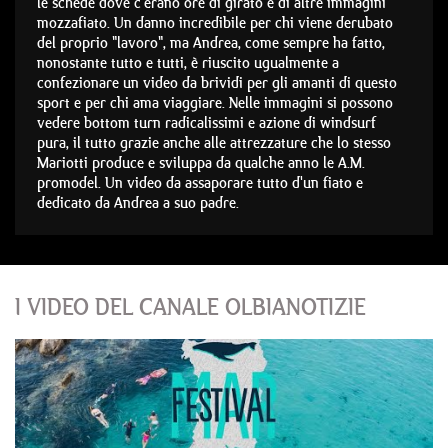
le schede dove c'erano ore di girato e di altre immagini
mozzafiato. Un danno incredibile per chi viene derubato
del proprio "lavoro", ma Andrea, come sempre ha fatto,
nonostante tutto e tutti, è riuscito ugualmente a
confezionare un video da brividi per gli amanti di questo
sport e per chi ama viaggiare. Nelle immagini si possono
vedere bottom turn radicalissimi e azione di windsurf
pura, il tutto grazie anche alle attrezzature che lo stesso
Mariotti produce e sviluppa da qualche anno le A.M.
promodel. Un video da assaporare tutto d'un fiato e
dedicato da Andrea a suo padre.
I VIDEO DEL CANALE OLBIANOTIZIE