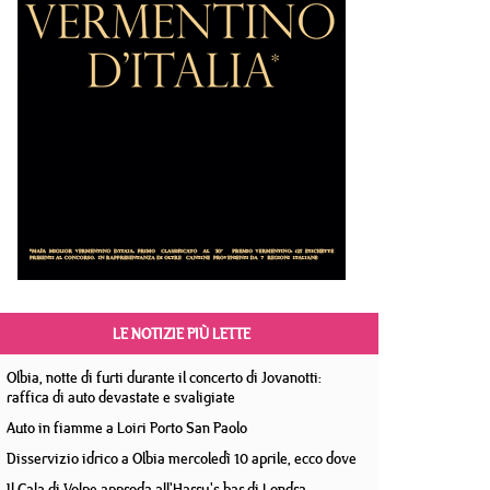
LE NOTIZIE PIÙ LETTE
Olbia, notte di furti durante il concerto di Jovanotti:
raffica di auto devastate e svaligiate
Auto in fiamme a Loiri Porto San Paolo
Disservizio idrico a Olbia mercoledì 10 aprile, ecco dove
Il Cala di Volpe approda all'Harry's bar di Londra