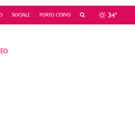
34°
O
SOCIALE
PORTO CERVO
DEO