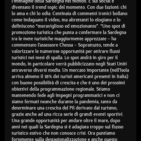
l’immagine della Sardegna nel mondo. E sui social è
diventato il trend topic del momento. Con due fazioni: chi
lo ama e chi lo odia. Centinaia di commenti ironici bollano
come indaguato il video, ma altrettanti lo elogiano e lo
definiscono “meraviglioso ed emozionante”.
“Uno spot di
promozione turistica che punta a confermare la Sardegna
tra le mete turistiche maggiormente apprezzate – ha
commentato l’assessore Chessa – Soprattutto, tende a
valorizzare le numerose opportunità per attirare flussi
turistici nei mesi di spalla. Lo spot andrà in giro per il
mondo, in particolare verrà pubblicizzato negli Stati Uniti
attraverso diversi media. Un mercato importante (nell’Isola
arriva almeno il 18% dei turisti americani presenti in Italia)
con buone possibilità di crescita e che è uno dei prossimi
obiettivi della programmazione regionale. Stiamo
mantenendo fede agli impegni programmatici e non ci
siamo fermati neanche durante la pandemia, tanto da
determinare una crescita del Pil derivato dal turismo,
grazie anche ad una ricca serie di grandi eventi sportivi.
Una grande opportunità per andare oltre il mare, dopo
anni nei quali la Sardegna si è adagiata troppo sul flusso
turistico estivo che non conosce crisi. Ora puntiamo
fortemente sulla destagionalizzazione e anche questo