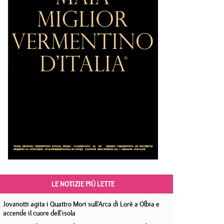
LE NOTIZIE PIÙ LETTE
Jovanotti agita i Quattro Mori sull'Arca di Lorè a Olbia e
accende il cuore dell'isola