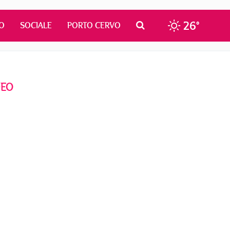
26°
O
SOCIALE
PORTO CERVO
DEO