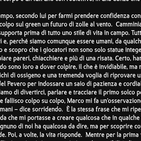
campo, secondo lui per farmi prendere confidenza con
colpo sul green un futuro di zolle al vento. Cammini
 supporta prima di tutto uno stile di vita in campo. Tut
rri e, perché siamo comunque essere umani, da qualch
io e scopro che i giocatori non sono solo statue integ
are pareri, chiacchiere e più di una risata. Certo, ha
 sono loro a dover colpire, il che è invidiabile, ma mi
ichi di ossigeno e una tremenda voglia di riprovare 
 del Pevero per indossare un saio di pazienza e cordia
iamo di divertirci, parlare e tracciare il primo solco 
e fallisco colpo su colpo, Marco mi fa un’osservazion
 mani – dice sorridendo. È la stessa frase che mi r
ada che mi portasse a creare qualcosa che in qualch
, ognuno di noi ha qualcosa da dire, ma per scoprire c
. Poi, a volte, la vita risponde. Mentre per la prima 