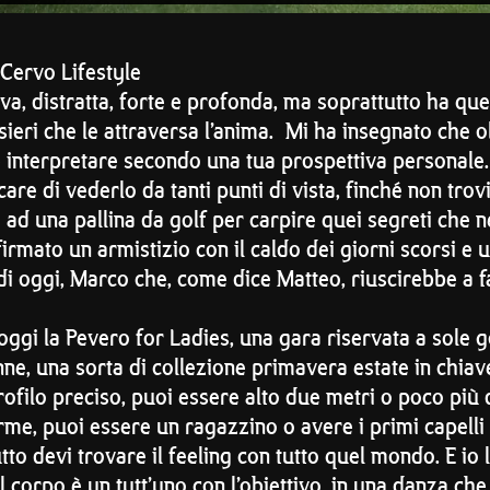
 Cervo Lifestyle
va, distratta, forte e profonda, ma soprattutto ha quel
ieri che le attraversa l’anima. Mi ha insegnato che o
e interpretare secondo una tua prospettiva personale
are di vederlo da tanti punti di vista, finché non trovi
o ad una pallina da golf per carpire quei segreti che
firmato un armistizio con il caldo dei giorni scorsi e
i oggi, Marco che, come dice Matteo, riuscirebbe a 
oggi la Pevero for Ladies, una gara riservata a sole go
e, una sorta di collezione primavera estate in chiave 
rofilo preciso, puoi essere alto due metri o poco più d
me, puoi essere un ragazzino o avere i primi capell
tto devi trovare il feeling con tutto quel mondo. E io 
l corpo è un tutt’uno con l’obiettivo, in una danza che