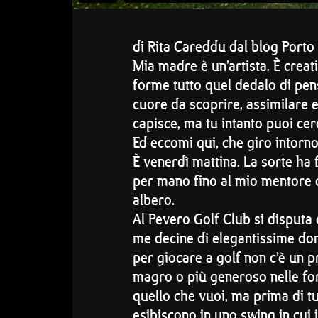
di Rita Careddu dal blog Porto
Mia madre è un’artista. È creati
forme tutto quel dedalo di pens
cuore da scoprire, assimilare 
capisce, ma tu intanto puoi cerc
Ed eccomi qui, che giro intorn
È venerdì mattina. La sorte ha 
per mano fino al mio mentore d
albero.
Al Pevero Golf Club si disputa 
me decine di elegantissime donn
per giocare a golf non c’è un p
magro o più generoso nelle for
quello che vuoi, ma prima di tu
esibiscono in uno swing in cui i