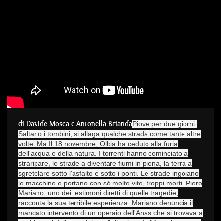
di Davide Mosca e Antonella Brianda
Piove per due giorni.
Saltano i tombini, si allaga qualche strada come tante altre
volte. Ma Il 18 novembre, Olbia ha ceduto alla furia
dell'acqua e della natura. I torrenti hanno cominciato a
straripare, le strade a diventare fiumi in piena, la terra a
sgretolare sotto l'asfalto e sotto i ponti. Le strade ingoiano
le macchine e portano con sé molte vite, troppi morti. Piero
Mariano, uno dei testimoni diretti di quelle tragedie,
racconta la sua terribile esperienza. Mariano denuncia il
mancato intervento di un operaio dell'Anas che si trovava a