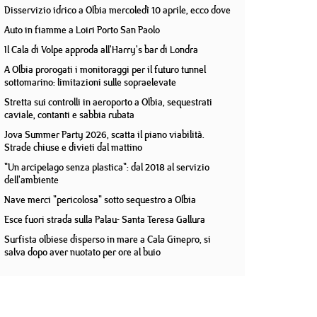
Disservizio idrico a Olbia mercoledì 10 aprile, ecco dove
Auto in fiamme a Loiri Porto San Paolo
Il Cala di Volpe approda all'Harry's bar di Londra
A Olbia prorogati i monitoraggi per il futuro tunnel
sottomarino: limitazioni sulle sopraelevate
Stretta sui controlli in aeroporto a Olbia, sequestrati
caviale, contanti e sabbia rubata
Jova Summer Party 2026, scatta il piano viabilità.
Strade chiuse e divieti dal mattino
"Un arcipelago senza plastica": dal 2018 al servizio
dell'ambiente
Nave merci "pericolosa" sotto sequestro a Olbia
Esce fuori strada sulla Palau- Santa Teresa Gallura
Surfista olbiese disperso in mare a Cala Ginepro, si
salva dopo aver nuotato per ore al buio