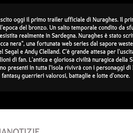
ito oggi il primo trailer ufficiale di Nuraghes. Il pr
ell'epoca del bronzo. Un salto temporale condito da s
à esistita realmente in Sardegna. Nuraghes è stato scr
acca nera", una fortunata web series dal sapore weste
l Segal e Andy Clelland. C'è grande attesa per l'usci
ni di fan. L'antica e gloriosa civiltà nuragica della 
no presenti in tutta l'isola rivivrà con i personaggi 
antasy guerrieri valorosi, battaglie e lotte d'onore.
IANOTIZIE