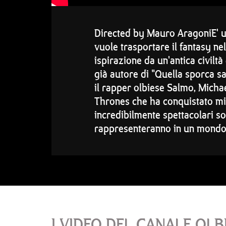
Directed by Mauro AragoniE' usc
vuole trasportare il fantasy n
ispirazione da un'antica civilt
già autore di "Quella sporca s
il rapper olbiese Salmo, Michae
Thrones che ha conquistato milio
incredibilmente spettacolari so
rappresenteranno in un mondo f
I VIDEO DEL CANALE OLB