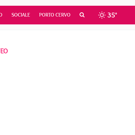
35°
O
SOCIALE
PORTO CERVO
DEO