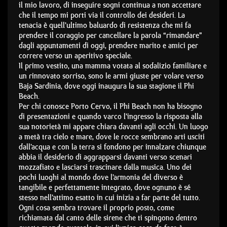
il mio lavoro, di inseguire sogni continua a non accettare
che il tempo mi porti via il controllo dei desideri. La
tenacia è quell’ultimo baluardo di resistenza che mi fa
prendere il coraggio per cancellare la parola “rimandare”
dagli appuntamenti di oggi, prendere marito e amici per
correre verso un aperitivo speciale.
Il primo vestito, una mamma votata al sodalizio familiare e
un rinnovato sorriso, sono le armi giuste per volare verso
Baja Sardinia, dove oggi inaugura la sua stagione il Phi
Beach.
Per chi conosce Porto Cervo, il Phi Beach non ha bisogno
di presentazioni e quando varco l’ingresso la risposta alla
sua notorietà mi appare chiara davanti agli occhi. Un luogo
a metà tra cielo e mare, dove le rocce sembrano arti usciti
dall’acqua e con la terra si fondono per innalzare chiunque
abbia il desiderio di aggrapparsi davanti verso scenari
mozzafiato e lasciarsi trascinare dalla musica. Uno dei
pochi luoghi al mondo dove l’armonia del diverso è
tangibile e perfettamente integrato, dove ognuno è sé
stesso nell’attimo esatto in cui inizia a far parte del tutto.
Ogni cosa sembra trovare il proprio posto, come
richiamata dal canto delle sirene che ti spingono dentro