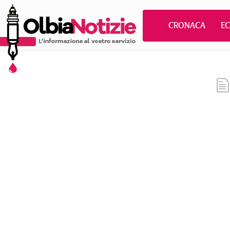
CRONACA
E