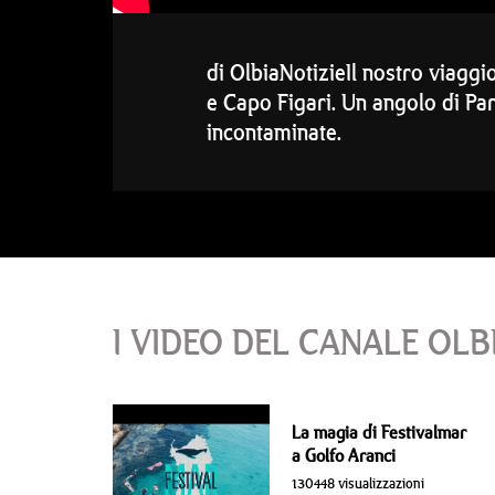
di OlbiaNotizieIl nostro viaggi
e Capo Figari. Un angolo di Pa
incontaminate.
I VIDEO DEL CANALE OLB
La magia di Festivalmar
a Golfo Aranci
130448 visualizzazioni