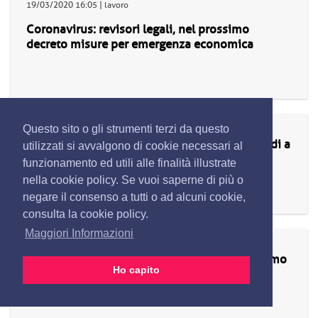
19/03/2020 16:05 | lavoro
Coronavirus: revisori legali, nel prossimo
decreto misure per emergenza economica
19/03/2020 16:05 | lavoro
Questo sito o gli strumenti terzi da questo
Coronavirus: Segugio.it, in tv per raccolta fondi a
utilizzati si avvalgono di cookie necessari al
favore Protezione Civile
funzionamento ed utili alle finalità illustrate
nella cookie policy. Se vuoi saperne di più o
negare il consenso a tutti o ad alcuni cookie,
consulta la cookie policy.
Maggiori Informazioni
19/03/2020 16:00 | politica
**Coronavirus: Pd fa punto emergenza Bergamo
Ho capito
con Gori e dirigenti**