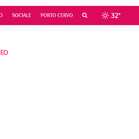
32°
O
SOCIALE
PORTO CERVO
DEO