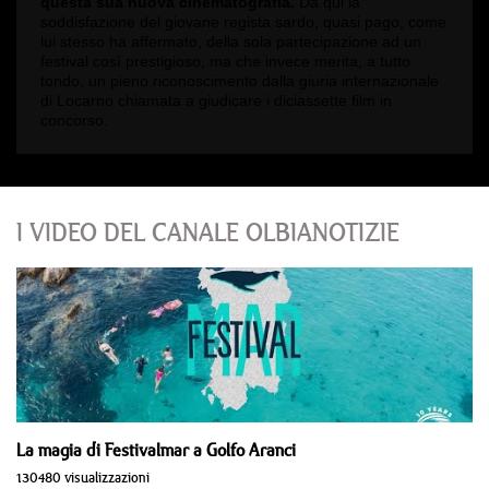
questa sua nuova cinematografia.
Da qui la
soddisfazione del giovane regista sardo, quasi pago, come
lui stesso ha affermato, della sola partecipazione ad un
festival così prestigioso, ma che invece merita, a tutto
tondo, un pieno riconoscimento dalla giuria internazionale
di Locarno chiamata a giudicare i diciassette film in
concorso.
I VIDEO DEL CANALE OLBIANOTIZIE
La magia di Festivalmar a Golfo Aranci
130480 visualizzazioni