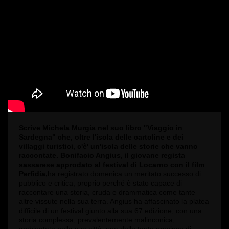
Scrive Michela Murgia nel suo libro "Viaggio in
Sardegna" che, oltre l'isola delle cartoline e dei
villaggi turistici, c'è' un'isola delle storie che vanno
raccontate. Bonifacio Angius, il giovane regista
sassarese approdato al festival di Locarno con il film
Perfidia,
ha registrato domenica un meritato successo di
pubblico e critica, proprio perché è stato capace di
raccontare una storia, cruda e drammatica come tante
altre vissute nella sua terra. Angius ha affascinato la platea
difficile di un festival giunto alla sua 67 edizione, con una
storia complessa, prevalentemente malinconica,