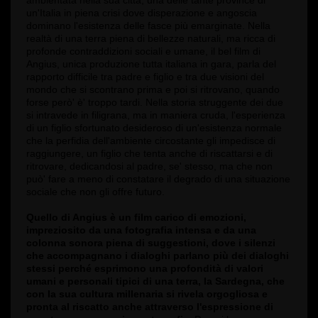
ambientata nella sua città, una delle tante province di
un'Italia in piena crisi dove disperazione e angoscia
dominano l'esistenza delle fasce più emarginate. Nella
realtà di una terra piena di bellezze naturali, ma ricca di
profonde contraddizioni sociali e umane, il bel film di
Angius, unica produzione tutta italiana in gara, parla del
rapporto difficile tra padre e figlio e tra due visioni del
mondo che si scontrano prima e poi si ritrovano, quando
forse però' è' troppo tardi. Nella storia struggente dei due
si intravede in filigrana, ma in maniera cruda, l'esperienza
di un figlio sfortunato desideroso di un'esistenza normale
che la perfidia dell'ambiente circostante gli impedisce di
raggiungere, un figlio che tenta anche di riscattarsi e di
ritrovare, dedicandosi al padre, se' stesso, ma che non
può' fare a meno di constatare il degrado di una situazione
sociale che non gli offre futuro.
Quello di Angius è un film carico di emozioni,
impreziosito da una fotografia intensa e da una
colonna sonora piena di suggestioni, dove i silenzi
che accompagnano i dialoghi parlano più dei dialoghi
stessi perché esprimono una profondità di valori
umani e personali tipici di una terra, la Sardegna, che
con la sua cultura millenaria si rivela orgogliosa e
pronta al riscatto anche attraverso l'espressione di