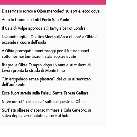
Disservizio idrico a Olbia mercoledì 10 aprile, ecco dove
Auto in fiamme a Loiri Porto San Paolo
Il Cala di Volpe approda all'Harry's bar di Londra
Jovanotti agita i Quattro Mori sull'Arca di Lorè a Olbia e
accende il cuore dell'isola
A Olbia prorogati i monitoraggi per il futuro tunnel
sottomarino: limitazioni sulle sopraelevate
Riapre la Olbia-Tempio: dopo 13 anni e 18 milioni di
lavori pronta la strada di Monte Pino
"Un arcipelago senza plastica": dal 2018 al servizio
dell'ambiente
Esce fuori strada sulla Palau- Santa Teresa Gallura
Nave merci "pericolosa" sotto sequestro a Olbia
Surfista olbiese disperso in mare a Cala Ginepro, si
salva dopo aver nuotato per ore al buio