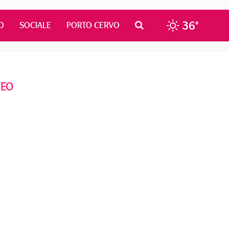
36°
O
SOCIALE
PORTO CERVO
DEO