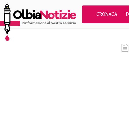
CRONACA
E