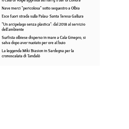
Il Cala di Volpe approda all'Harry's bar di Londra
Nave merci "pericolosa" sotto sequestro a Olbia
Esce fuori strada sulla Palau- Santa Teresa Gallura
"Un arcipelago senza plastica": dal 2018 al servizio
dell'ambiente
Surfista olbiese disperso in mare a Cala Ginepro, si
salva dopo aver nuotato per ore al buio
La leggenda Miki Biasion in Sardegna per la
cronoscalata di Tandalò